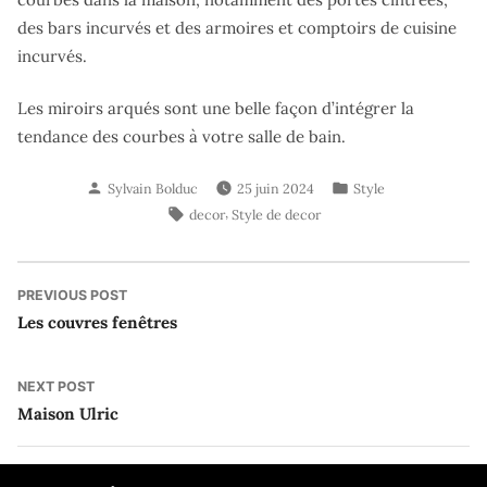
des bars incurvés et des armoires et comptoirs de cuisine
incurvés.
Les miroirs arqués sont une belle façon d’intégrer la
tendance des courbes à votre salle de bain.
Posted
Posted
Sylvain Bolduc
25 juin 2024
Style
by
in
Tags:
,
decor
Style de decor
Navigation
Previous
PREVIOUS POST
post:
Les couvres fenêtres
de
l’article
Next
NEXT POST
post:
Maison Ulric