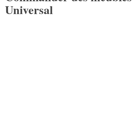
Universal
D’abord, la Collection Universal permet de comparer fauteuils,
meubles d’appoint et autres pièces pour la maison. Les
dimensions, les matières et la finition doivent être évaluées selon
l’espace disponible.
Ensuite, une commande en boutique permet de vérifier les détails
et de poser les bonnes questions. Pour coordonner ces choix avec
le décor, consultez les
services de design intérieur
.
Réserver