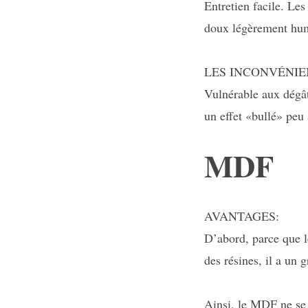
Entretien facile. Les
doux légèrement hu
LES INCONVÉNIE
Vulnérable aux dégât
un effet «bullé» peu 
MDF
AVANTAGES:
D’abord, parce que l
des résines, il a un g
Ainsi, le MDF ne se d