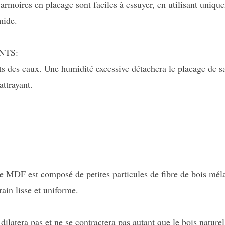
 armoires en placage sont faciles à essuyer, en utilisant uniqu
mide.
NTS:
s des eaux. Une humidité excessive détachera le placage de s
attrayant.
e MDF est composé de petites particules de fibre de bois méla
rain lisse et uniforme.
ilatera pas et ne se contractera pas autant que le bois naturel