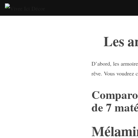
Skip
to
content
Les a
D’abord, les armoires
rêve. Vous voudrez c
Comparons
de 7 mat
Mélami