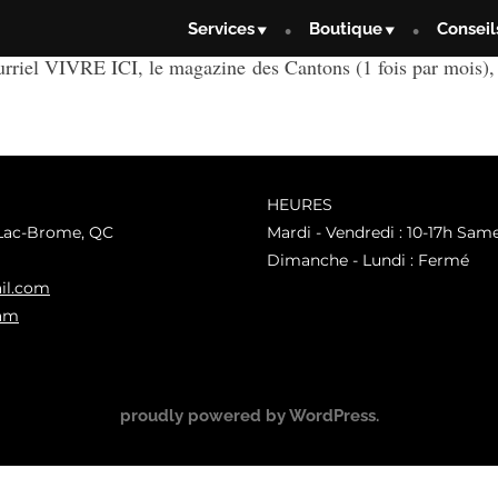
Services
Boutique
Conseil
urriel VIVRE ICI, le magazine des Cantons (1 fois par mois)
HEURES
 Lac-Brome, QC
Mardi - Vendredi : 10-17h Same
Dimanche - Lundi : Fermé
il.com
ram
proudly powered by WordPress
.