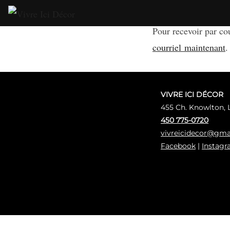
Skip
to
Pour recevoir par co
content
courriel maintenant
.
VIVRE ICI DÉCOR
455 Ch. Knowlton,
450 775-0720
vivreicidecor@gma
Facebook
|
Instag